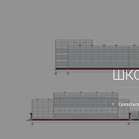
План-схемы, фасады
ШК
Связаться