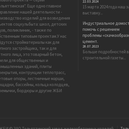
22.03.2024
ольяттинская". Еще одно главное
15 марта 2024 года наш 
правление нашей деятельности -
выставку...
оизводство изделий для возведения
Индустриальное домос
ъектов соцкульбыта: школ, детских
помочь с решением
дов, поликлиник, - также по
проблемы «скачкообразн
бственным типовым проектам.У нас
цемент.
йдутся стройматериалы как для
28.07.2023
упного застройщика, так и для
Больше подробностей в
стного лица, это:товарный бетон,
строительной газеты...
нели для общественных и
омышленных зданий, плиты
рекрытия, контрукции теплотрасс,
етовые опоры, лестничные марши,
ощадки, бассейны, кольца колодцев,
ремычки, бордюры и другие ЖБИ
ЖБИ © ЗАО Тольяттинский завод железобетонных изделий.
Тол