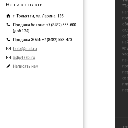
Наши контакты
"Т
на
г. Тольятти, ул. Ларина, 136
пр
об
Продажа бетона: +7 (8482) 555-600
са
(доб.124)
со
Продажа ЖБИ: +7 (8482) 558-470
на
кр
tzzbi@mail.ru
ча
lad@tzzbi.ru
па
пр
Написать нам
пе
св
пл
пе
ТЗ