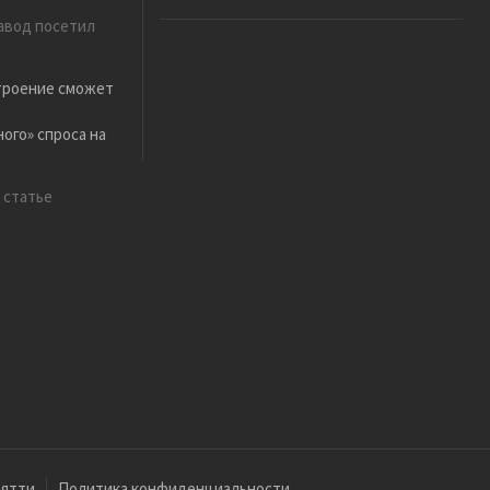
завод посетил
троение сможет
ого» спроса на
 статье
ьятти
Политика конфиденциальности