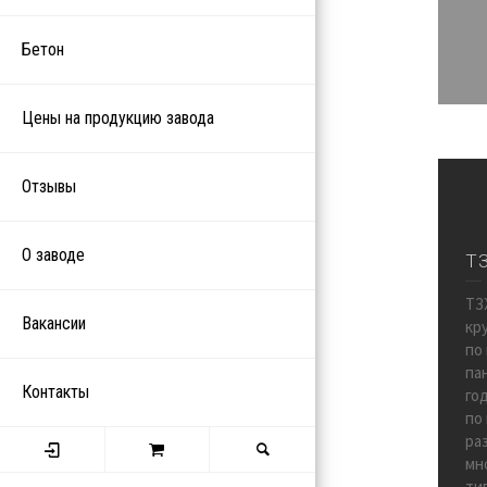
Бетон
Цены на продукцию завода
Отзывы
О заводе
Т
ТЗ
Вакансии
кр
по
па
Контакты
го
по
ра
мн
ти