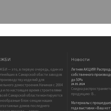
ЗЖБИ
Новости
ЖБИ — это, в первую очередь, один из
Летняя АКЦИЯ! Распрод
упнейших в Самарской обасти заводов
собственного производс
 производству изделий для
до 50%
24.05.2024
нельного домостроения.Начиная с 2004
Скидка распространяет
да и по настоящее время строителями
продукцию: В...
 всей Самарской области монтируются
знообразные блок-секции наших
Материалы с прошедшей
огоэтажных домов последнего
года выставки «Ваш ко
пового проекта — серии