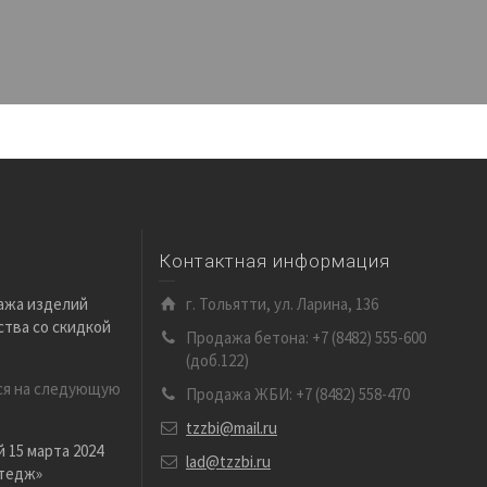
Контактная информация
ажа изделий
г. Тольятти, ул. Ларина, 136
тва со скидкой
Продажа бетона: +7 (8482) 555-600
(доб.122)
ся на следующую
Продажа ЖБИ: +7 (8482) 558-470
tzzbi@mail.ru
 15 марта 2024
lad@tzzbi.ru
ттедж»