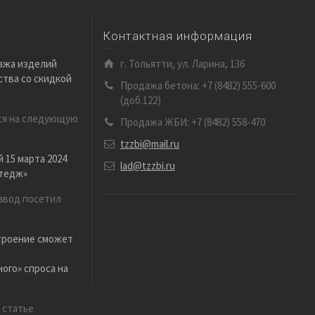
Контактная информация
ажа изделий
г. Тольятти, ул. Ларина, 136
тва со скидкой
Продажа бетона: +7 (8482) 555-600
(доб.122)
ся на следующую
Продажа ЖБИ: +7 (8482) 558-470
tzzbi@mail.ru
 15 марта 2024
lad@tzzbi.ru
ттедж»
завод посетил
троение сможет
ого» спроса на
 статье