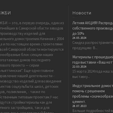
ЗЖБИ
Новости
ЖБИ — это, в первую очередь, один из
Летняя АКЦИЯ! Распрод
упнейших в Самарской обасти заводов
собственного производс
 производству изделий для
до 50%
24.05.2024
нельного домостроения.Начиная с 2004
Скидка распространяет
да и по настоящее время строителями
продукцию: В...
 всей Самарской области монтируются
знообразные блок-секции наших
Материалы с прошедшей
огоэтажных домов последнего
года выставки «Ваш ко
пового проекта — серии
22.03.2024
ольяттинская". Еще одно главное
15 марта 2024 года наш 
правление нашей деятельности -
выставку...
оизводство изделий для возведения
Индустриальное домос
ъектов соцкульбыта: школ, детских
помочь с решением
дов, поликлиник, - также по
проблемы «скачкообразн
бственным типовым проектам.У нас
цемент.
йдутся стройматериалы как для
28.07.2023
упного застройщика, так и для
Больше подробностей в
стного лица, это:товарный бетон,