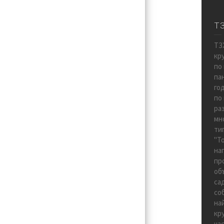
Т
ТЗ
кр
по
па
го
по
ра
мн
ти
"Т
на
пр
об
са
со
на
кр
ча