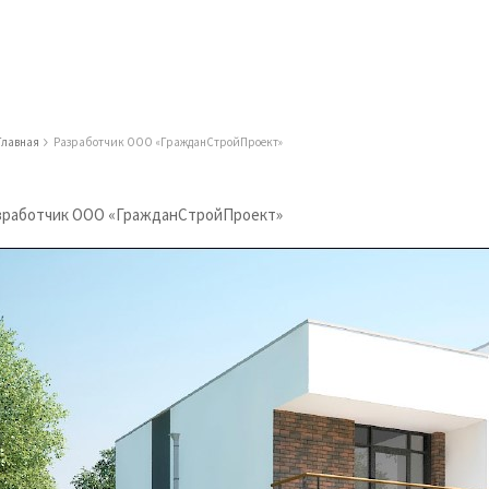
Главная
Разработчик ООО «ГражданСтройПроект»
зработчик ООО «ГражданСтройПроект»