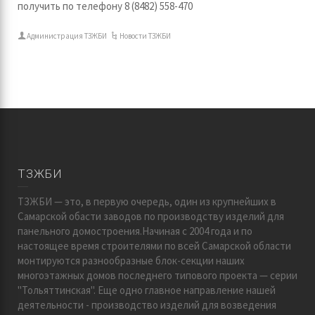
получить по телефону 8 (8482) 558-470
Администрация ТЗЖБИ
Новости ТЗЖБИ
ТЗЖБИ
ТЗЖБИ — это, в первую очередь, один из крупнейших в
Самарской обасти заводов по производству изделий для
панельного домостроения.Начиная с 2004 года и по
настоящее время строителями по всей Самарской области
монтируются разнообразные блок-секции наших
многоэтажных домов последнего типового проекта — серии
"Тольяттинская". Еще одно главное направление нашей
деятельности - производство изделий для возведения