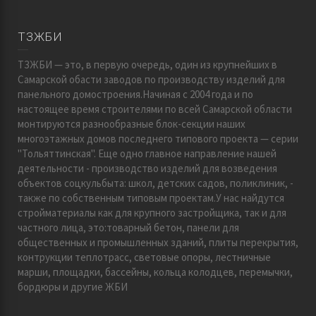
ТЗЖБИ
ТЗЖБИ — это, в первую очередь, один из крупнейших в
Самарской обасти заводов по производству изделий для
панельного домостроения.Начиная с 2004 года и по
настоящее время строителями по всей Самарской области
монтируются разнообразные блок-секции наших
многоэтажных домов последнего типового проекта — серии
"Тольяттинская". Еще одно главное направление нашей
деятельности - производство изделий для возведения
объектов соцкульбыта: школ, детских садов, поликлиник, -
также по собственным типовым проектам.У нас найдутся
стройматериалы как для крупного застройщика, так и для
частного лица, это:товарный бетон, панели для
общественных и промышленных зданий, плиты перекрытия,
контрукции теплотрасс, световые опоры, лестничные
марши, площадки, бассейны, кольца колодцев, перемычки,
бордюры и другие ЖБИ