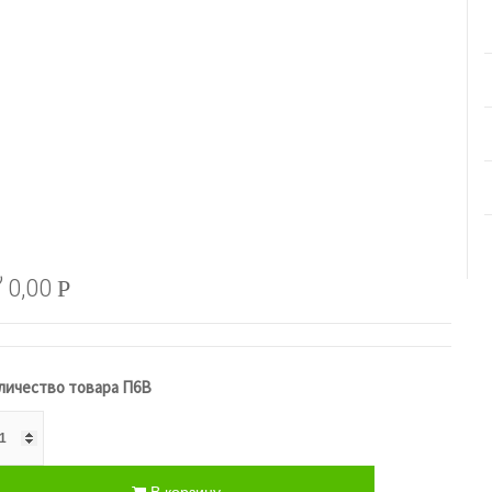
0,00
Р
личество товара П6В