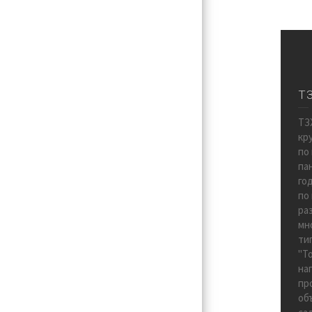
Т
ТЗ
кр
по
па
го
по
ра
мн
ти
"Т
на
пр
об