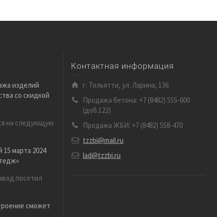
Контактная информация
ажа изделий
г. Тольятти, ул. Ларина, 136
тва со скидкой
Продажа бетона: +7 (8482) 555-600
(доб.122)
ся на следующую
Продажа ЖБИ: +7 (8482) 558-470
tzzbi@mail.ru
 15 марта 2024
lad@tzzbi.ru
ттедж»
завод посетил
троение сможет