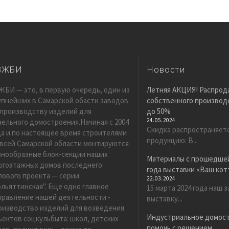
ЗЖБИ
Новости
ЖБИ — это, в первую очередь, один из
Летняя АКЦИЯ! Распрод
упнейших в Самарской обасти заводов
собственного производс
 производству изделий для
до 50%
24.05.2024
нельного домостроения.Начиная с 2004
Скидка распространяет
да и по настоящее время строителями
продукцию: В...
 всей Самарской области монтируются
знообразные блок-секции наших
Материалы с прошедшей
огоэтажных домов последнего
года выставки «Ваш ко
пового проекта — серии
22.03.2024
ольяттинская". Еще одно главное
15 марта 2024 года наш 
правление нашей деятельности -
выставку...
оизводство изделий для возведения
Индустриальное домос
ъектов соцкульбыта: школ, детских
помочь с решением