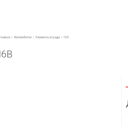
Главная
Железобетон
Элементы ограды
П6В
П6В